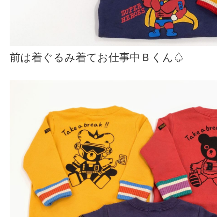
前は着ぐるみ着てお仕事中Ｂくん♤